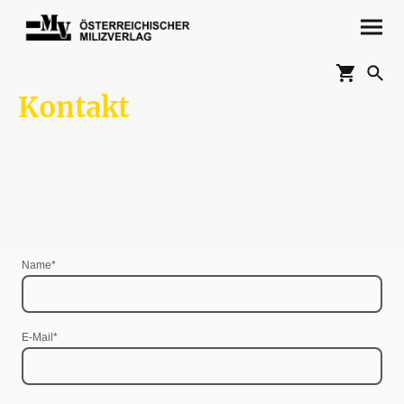
Kontakt
Bei Fragen, Anregungen oder Problemen bitten wir Sie, Kontakt mit uns
aufzunehmen.
Bitte beachten Sie, dass wir auf Vereinsbasis arbeiten, und ein nur sehr
kleines Team sind, und Antworten daher manchmal ein wenig dauern.
In der Regel erreichen Sie uns von Montag bis Freitag zwischen
10.00 und 14.00 Uhr.
Name
*
E-Mail
*