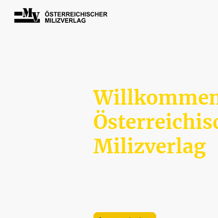
Willkommen
Österreichi
Milizverlag
Klein, spezialisiert, und leidenschaf
hochwertigen militärhistorischen Büc