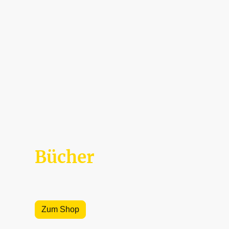
Bücher
Militärhistorische Bücher sowie Werke zur
militärischen Ausbildung
Zum Shop