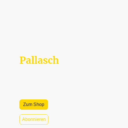
Pallasch
Militärgeschichtliche Zeitschrift mit dem
Themenschwerpunkt auf österreichischen
wehrgeschichtlichen Aspekten.
Zum Shop
Abonnieren