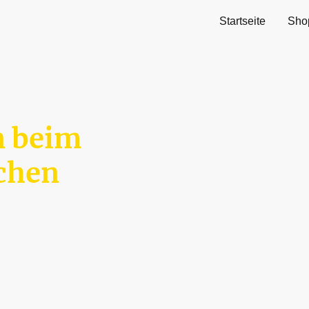
Startseite
Sho
 beim
schen
tlich – Wir bieten Ihnen ein Sortiment an
hern und der Zeitschrift 'Der Pallasch'.